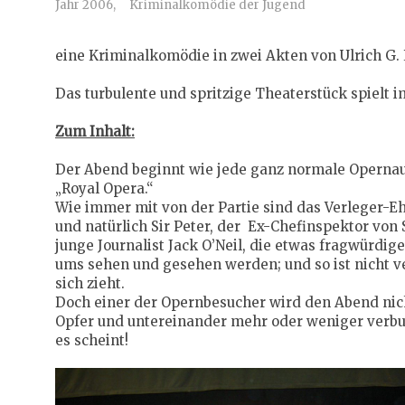
Jahr 2006,
Kriminalkomödie der Jugend
eine Kriminalkomödie in zwei Akten von Ulrich G
Das turbulente und spritzige Theaterstück spielt i
Zum Inhalt:
Der Abend beginnt wie jede ganz normale Opernauf
„Royal Opera.“
Wie immer mit von der Partie sind das Verleger-Eh
und natürlich Sir Peter, der Ex-Chefinspektor von
junge Journalist Jack O’Neil, die etwas fragwürdi
ums sehen und gesehen werden; und so ist nicht ve
sich zieht.
Doch einer der Opernbesucher wird den Abend nic
Opfer und untereinander mehr oder weniger verbun
es scheint!