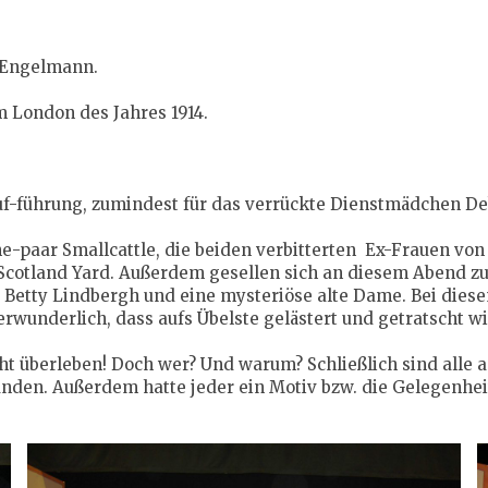
. Engelmann.
m London des Jahres 1914.
-führung, zumindest für das verrückte Dienstmädchen Debbi
e-paar Smallcattle, die beiden verbitterten Ex-Frauen von 
 Scotland Yard. Außerdem gesellen sich an diesem Abend zu
ge Betty Lindbergh und eine mysteriöse alte Dame. Bei dies
rwunderlich, dass aufs Übelste gelästert und getratscht 
ht überleben! Doch wer? Und warum? Schließlich sind all
den. Außerdem hatte jeder ein Motiv bzw. die Gelegenheit