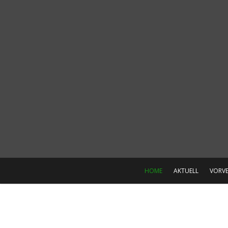
HOME
AKTUELL
VORV